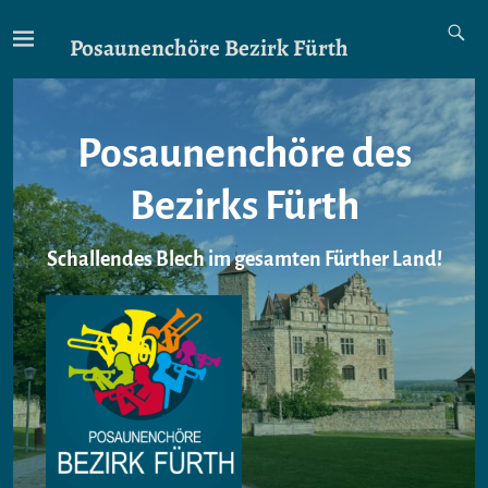
Posaunenchöre Bezirk Fürth
Posaunenchöre des
Bezirks Fürth
Schallendes Blech im gesamten Fürther Land!