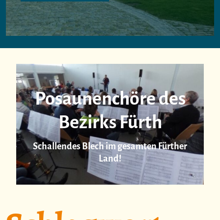
Posaunenchöre des
Bezirks Fürth
Schallendes Blech im gesamten Fürther
Land!